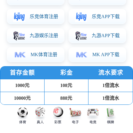
01. 初创定位
华体会·体育起源于对体育精神与数字技术的
热爱，早期平台聚焦于赛事数据与直播服务，
并率先实现多赛程同步与智能提醒功能，赢得
众多球迷的信任。